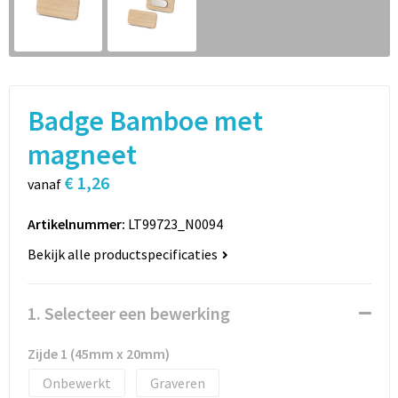
Sport
Rugzakken
Schrijfwaren
Sporttassen
Vrije tijd en Strand
Schoudertassen
Badge Bamboe met
Spellen voor binnen en buiten
Boodschappentassen
magneet
€ 1,26
Persoonlijke verzorging
Jute tassen
vanaf
Artikelnummer:
LT99723_N0094
Katoenen draagtassen
Bekijk alle productspecificaties
Toilettassen
1. Selecteer een bewerking
Heuptassen
Zijde 1 (45mm x 20mm)
Reistassen
Onbewerkt
Graveren