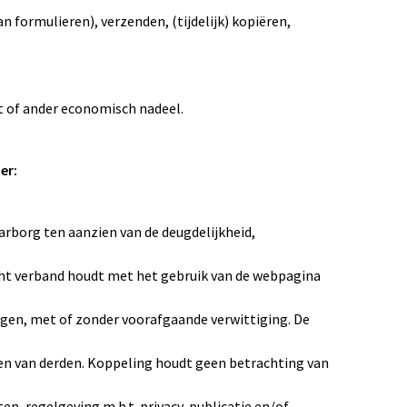
n formulieren), verzenden, (tijdelijk) kopiëren,
st of ander economisch nadeel.
er:
aarborg ten aanzien van de deugdelijkheid,
zicht verband houdt met het gebruik van de webpagina
gen, met of zonder voorafgaande verwittiging. De
en van derden. Koppeling houdt geen betrachting van
n, regelgeving m.b.t. privacy, publicatie en/of