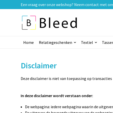
Een vraag over onze webshop? Neem contact met ons o
Home
Relatiegeschenken
Textiel
Tasse
Disclaimer
Deze disclaimer is niet van toepassing op transactie
In deze disclaimer wordt verstaan onder:
De webpagina: iedere webpagina waarin de uitgever
De uitgever: de bevoegde uitgever van de webpagin