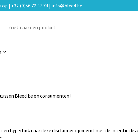
p | +32 (0)56 72 37 74 | info@bleed.be
n
s tussen Bleed.be en consumenten!
 een hyperlink naar deze disclaimer opneemt met de intentie deze
a;