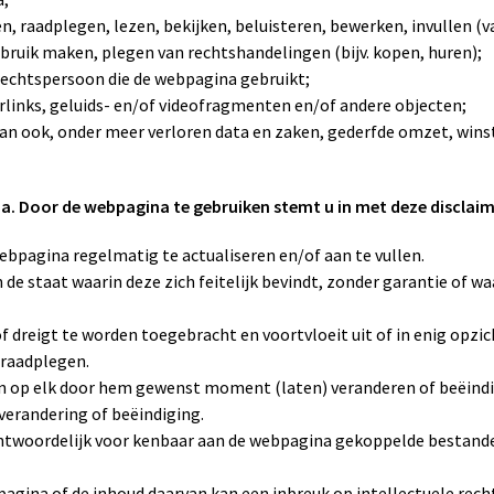
, raadplegen, lezen, bekijken, beluisteren, bewerken, invullen (va
bruik maken, plegen van rechtshandelingen (bijv. kopen, huren);
 rechtspersoon die de webpagina gebruikt;
rlinks, geluids- en/of videofragmenten en/of andere objecten;
 dan ook, onder meer verloren data en zaken, gederfde omzet, win
. Door de webpagina te gebruiken stemt u in met deze disclaim
webpagina regelmatig te actualiseren en/of aan te vullen.
 de staat waarin deze zich feitelijk bevindt, zonder garantie of w
s of dreigt te worden toegebracht en voortvloeit uit of in enig op
 raadplegen.
en op elk door hem gewenst moment (laten) veranderen of beëindi
 verandering of beëindiging.
rantwoordelijk voor kenbaar aan de webpagina gekoppelde bestand
gina of de inhoud daarvan kan een inbreuk op intellectuele rechte