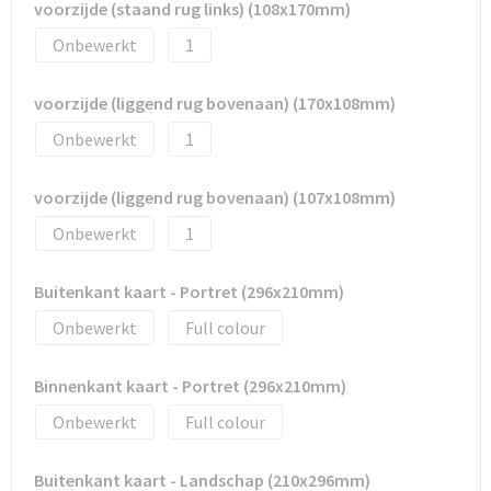
Documententassen
voorzijde (staand rug links) (108x170mm)
Onbewerkt
1
Schoenentassen
voorzijde (liggend rug bovenaan) (170x108mm)
Tablettassen
Onbewerkt
1
Goodiebags
voorzijde (liggend rug bovenaan) (107x108mm)
Onbewerkt
1
Buitenkant kaart - Portret (296x210mm)
Onbewerkt
Full colour
Binnenkant kaart - Portret (296x210mm)
Onbewerkt
Full colour
Buitenkant kaart - Landschap (210x296mm)