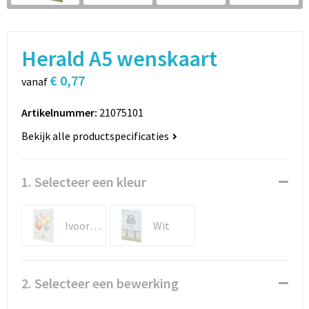
Sport
Rugzakken
Schrijfwaren
Sporttassen
Herald A5 wenskaart
Vrije tijd en Strand
Schoudertassen
€ 0,77
vanaf
Spellen voor binnen en buiten
Boodschappentassen
Artikelnummer:
21075101
Bekijk alle productspecificaties
Persoonlijke verzorging
Jute tassen
Katoenen draagtassen
1. Selecteer een kleur
Toilettassen
Ivoorwit
Wit
Heuptassen
Reistassen
2. Selecteer een bewerking