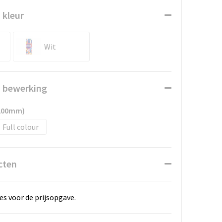
 kleur
Wit
n bewerking
 200mm)
Full colour
cten
es voor de prijsopgave.