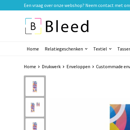
Een vraag over onze webshop? Neem contact met ons o
Home
Relatiegeschenken
Textiel
Tasse
Home
Drukwerk
Enveloppen
Custommade en