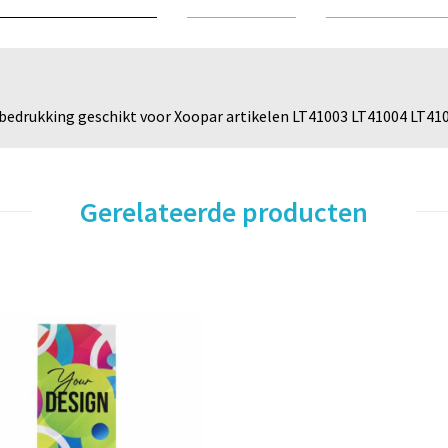
edrukking geschikt voor Xoopar artikelen LT41003 LT41004 LT41
Gerelateerde producten