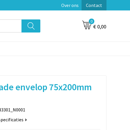
Over ons
Contact
0
€ 0,00
de envelop 75x200mm
83301_N0001
specificaties