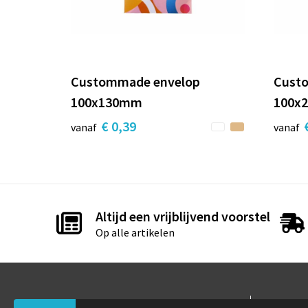
Custommade envelop
Cust
100x130mm
100x
€ 0,39
vanaf
vanaf
Altijd een vrijblijvend voorstel
Op alle artikelen
Contact
Info