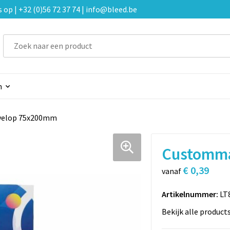
p | +32 (0)56 72 37 74 | info@bleed.be
n
velop 75x200mm
Customma
€ 0,39
vanaf
Artikelnummer:
LT
Bekijk alle product