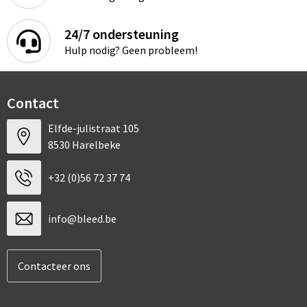
Sport
Rugzakken
24/7 ondersteuning
Schrijfwaren
Sporttassen
Hulp nodig? Geen probleem!
Vrije tijd en Strand
Schoudertassen
Contact
Spellen voor binnen en buiten
Boodschappentassen
Elfde-julistraat 105
Persoonlijke verzorging
Jute tassen
8530 Harelbeke
Katoenen draagtassen
+32 (0)56 72 37 74
Toilettassen
info@bleed.be
Heuptassen
Contacteer ons
Reistassen