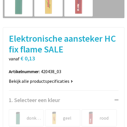
Sport
Rugzakken
Schrijfwaren
Sporttassen
Vrije tijd en Strand
Schoudertassen
Elektronische aansteker HC
Spellen voor binnen en buiten
Boodschappentassen
fix flame SALE
€ 0,13
Persoonlijke verzorging
Jute tassen
vanaf
Artikelnummer:
420438_03
Katoenen draagtassen
Bekijk alle productspecificaties
Toilettassen
1. Selecteer een kleur
Heuptassen
Reistassen
donkergroen
geel
rood