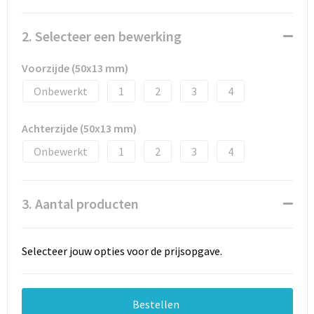
Documententassen
2. Selecteer een bewerking
Schoenentassen
Voorzijde (50x13 mm)
Tablettassen
Onbewerkt
1
2
3
4
Goodiebags
Achterzijde (50x13 mm)
Onbewerkt
1
2
3
4
3. Aantal producten
Selecteer jouw opties voor de prijsopgave.
Bestellen