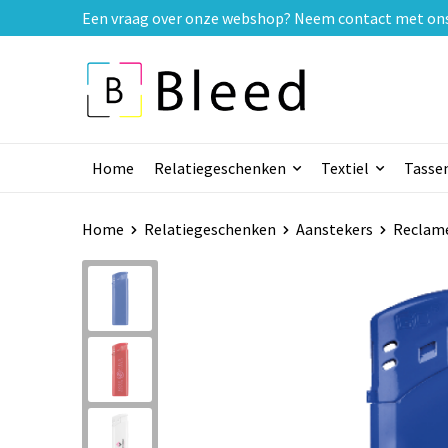
Een vraag over onze webshop? Neem contact met ons o
Home
Relatiegeschenken
Textiel
Tasse
Home
Relatiegeschenken
Aanstekers
Reclame