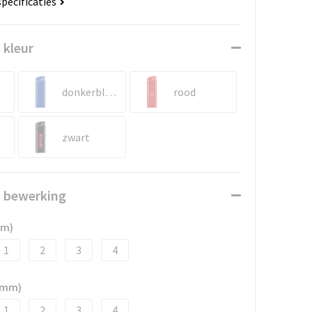
specificaties
 kleur
donkerblauw
rood
zwart
n bewerking
mm)
1
2
3
4
3 mm)
1
2
3
4