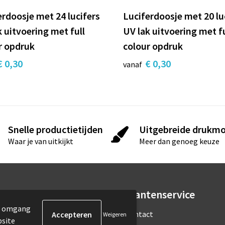
erdoosje met 24 lucifers
Luciferdoosje met 20 lu
k uitvoering met full
UV lak uitvoering met fu
r opdruk
colour opdruk
€ 0,30
€ 0,30
vanaf
Snelle productietijden
Uitgebreide drukmo
Waar je van uitkijkt
Meer dan genoeg keuze
rmatie
Klantenservice
de omgang
ons
Contact
Weigeren
bsite