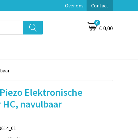
Over ons
Contact
0
€ 0,00
lbaar
Piezo Elektronische
 HC, navulbaar
0614_01