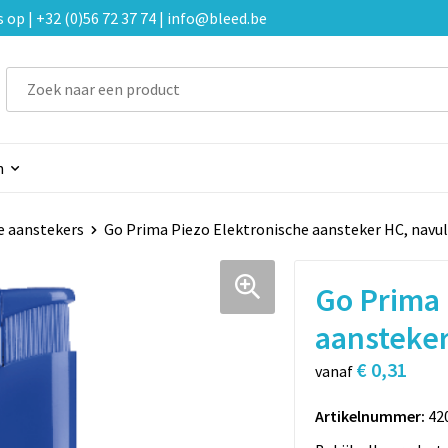
p | +32 (0)56 72 37 74 | info@bleed.be
n
 aanstekers
Go Prima Piezo Elektronische aansteker HC, navu
Go Prima 
aansteker
€ 0,31
vanaf
Artikelnummer:
42