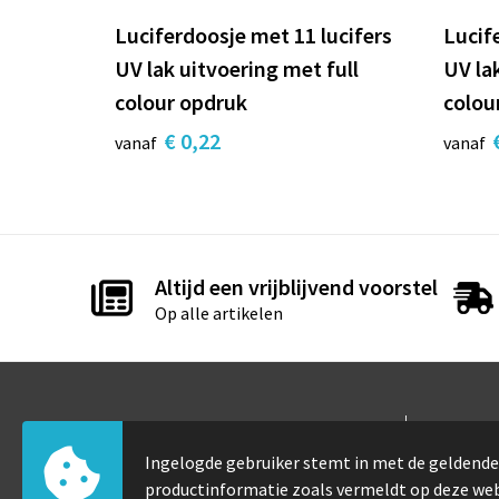
Luciferdoosje met 11 lucifers
Lucif
UV lak uitvoering met full
UV la
colour opdruk
colou
€ 0,22
vanaf
vanaf
Altijd een vrijblijvend voorstel
Op alle artikelen
Contact
Info
Ingelogde gebruiker stemt in met de gelden
Elfde-julistraat 105
Over 
productinformatie zoals vermeldt op deze we