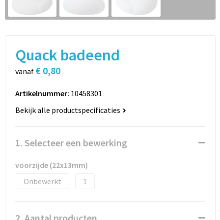
Sport
Rugzakken
Schrijfwaren
Sporttassen
Quack badeend
Vrije tijd en Strand
Schoudertassen
€ 0,80
vanaf
Spellen voor binnen en buiten
Boodschappentassen
Artikelnummer:
10458301
Persoonlijke verzorging
Jute tassen
Bekijk alle productspecificaties
Katoenen draagtassen
1. Selecteer een bewerking
Toilettassen
voorzijde (22x13mm)
Heuptassen
Onbewerkt
1
Reistassen
2. Aantal producten