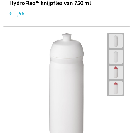
HydroFlex™ knijpfles van 750 ml
€ 1,56