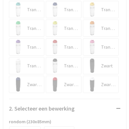
Documententassen
Transparent/Aquablauw
Transparent/Blauw
Transparent/Geel
Schoenentassen
Transparent/Groen
Transparent/Lime
Transparent/Oranje
Tablettassen
Goodiebags
Transparent/Paars
Transparent/Rood
Transparent/Roze
Transparent/Wit
Transparent/Zwart
Zwart
Zwart/Blauw
Zwart/Rood
Zwart/Wit
2. Selecteer een bewerking
rondom (230x85mm)