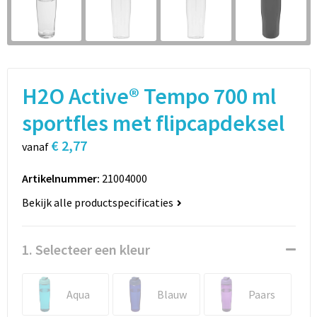
Sport
Rugzakken
Schrijfwaren
Sporttassen
Vrije tijd en Strand
Schoudertassen
H2O Active® Tempo 700 ml
Spellen voor binnen en buiten
Boodschappentassen
sportfles met flipcapdeksel
€ 2,77
Persoonlijke verzorging
Jute tassen
vanaf
Artikelnummer:
21004000
Katoenen draagtassen
Bekijk alle productspecificaties
Toilettassen
1. Selecteer een kleur
Heuptassen
Reistassen
Aqua
Blauw
Paars