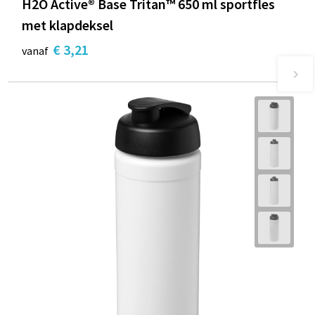
H2O Active® Base Tritan™ 650 ml sportfles
met klapdeksel
€ 3,21
vanaf