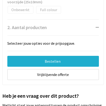
Documententassen
voorzijde (25x10mm)
Onbewerkt
Full colour
Schoenentassen
Tablettassen
2. Aantal producten
Goodiebags
Selecteer jouw opties voor de prijsopgave.
Bestellen
Vrijblijvende offerte
Heb je een vraag over dit product?
Wellicht staat jouw antwoord tussen de product omschrijving