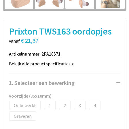
Sport
Rugzakken
Schrijfwaren
Sporttassen
Prixton TWS163 oordopjes
Vrije tijd en Strand
Schoudertassen
€ 21,37
vanaf
Spellen voor binnen en buiten
Boodschappentassen
Artikelnummer:
2PA18571
Persoonlijke verzorging
Jute tassen
Bekijk alle productspecificaties
Katoenen draagtassen
1. Selecteer een bewerking
Toilettassen
voorzijde (35x10mm)
Heuptassen
Onbewerkt
1
2
3
4
Reistassen
Graveren