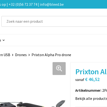
p | +32 (0)56 72 37 74 | info@bleed.be
n
en USB
Drones
Prixton Alpha Pro drone
Prixton A
€ 46,52
vanaf
Artikelnummer:
2P
Bekijk alle product