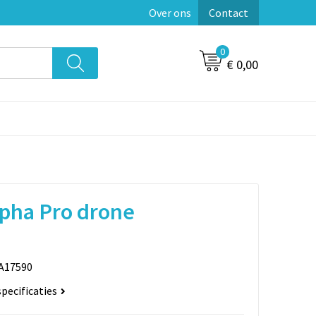
Over ons
Contact
0
€ 0,00
lpha Pro drone
A17590
specificaties