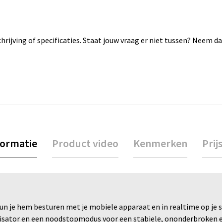
rijving of specificaties. Staat jouw vraag er niet tussen? Neem 
formatie
Product video
Kenmerken
Prij
n je hem besturen met je mobiele apparaat en in realtime op je sc
sator en een noodstopmodus voor een stabiele, ononderbroken en 