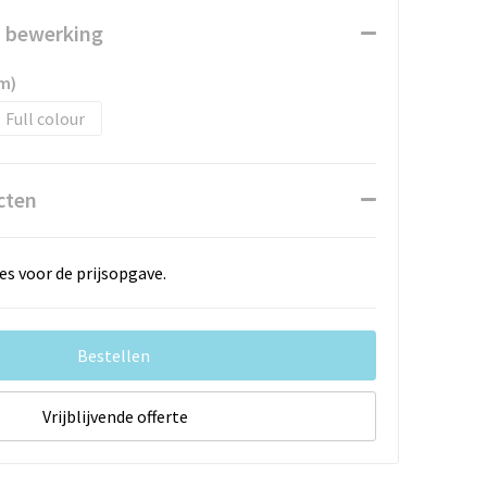
n bewerking
m)
Full colour
cten
es voor de prijsopgave.
Bestellen
Vrijblijvende offerte