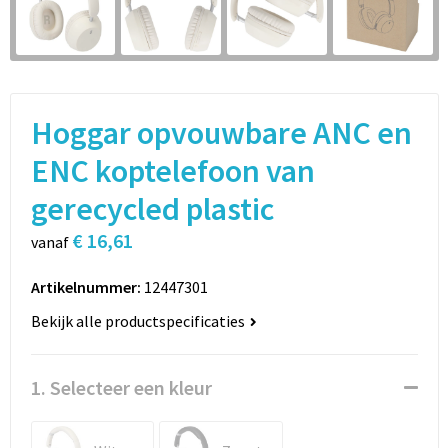
Sport
Rugzakken
Schrijfwaren
Sporttassen
Vrije tijd en Strand
Schoudertassen
Hoggar opvouwbare ANC en
Spellen voor binnen en buiten
Boodschappentassen
ENC koptelefoon van
gerecycled plastic
Persoonlijke verzorging
Jute tassen
€ 16,61
vanaf
Katoenen draagtassen
Artikelnummer:
12447301
Toilettassen
Bekijk alle productspecificaties
Heuptassen
1. Selecteer een kleur
Reistassen