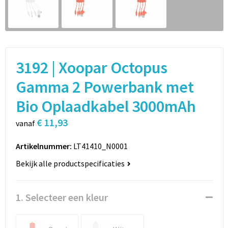
Sport
Rugzakken
Schrijfwaren
Sporttassen
Vrije tijd en Strand
Schoudertassen
3192 | Xoopar Octopus
Spellen voor binnen en buiten
Boodschappentassen
Gamma 2 Powerbank met
Bio Oplaadkabel 3000mAh
Persoonlijke verzorging
Jute tassen
€ 11,93
vanaf
Katoenen draagtassen
Artikelnummer:
LT41410_N0001
Toilettassen
Bekijk alle productspecificaties
Heuptassen
1. Selecteer een kleur
Reistassen