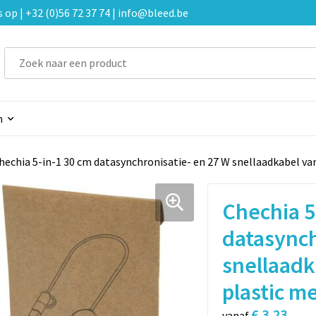
p | +32 (0)56 72 37 74 | info@bleed.be
n
hechia 5-in-1 30 cm datasynchronisatie- en 27 W snellaadkabel va
Chechia 5
datasynch
snellaadk
plastic m
€ 3,23
vanaf