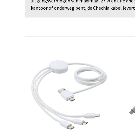
uitgangsvermogen van maximaal 27 W en alle ander
kantoor of onderweg bent, de Chechia kabel levert 