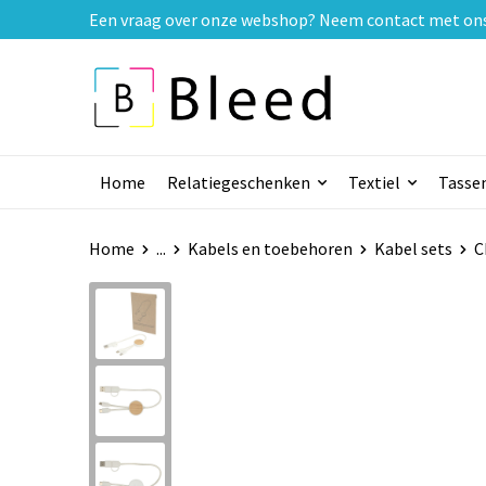
Een vraag over onze webshop? Neem contact met ons o
Home
Relatiegeschenken
Textiel
Tasse
Home
...
Kabels en toebehoren
Kabel sets
C