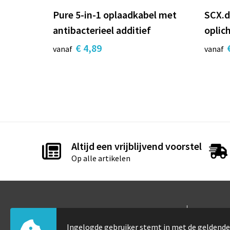
Pure 5-in-1 oplaadkabel met
SCX.d
antibacterieel additief
oplic
€ 4,89
vanaf
vanaf
Altijd een vrijblijvend voorstel
Op alle artikelen
Contact
Info
Ingelogde gebruiker stemt in met de gelden