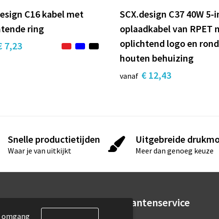
esign C16 kabel met
SCX.design C37 40W 5-i
htende ring
oplaadkabel van RPET 
oplichtend logo en ron
€ 7,23
houten behuizing
€ 12,43
vanaf
Snelle productietijden
Uitgebreide drukmo
Waar je van uitkijkt
Meer dan genoeg keuze
rmatie
Klantenservice
de omgang