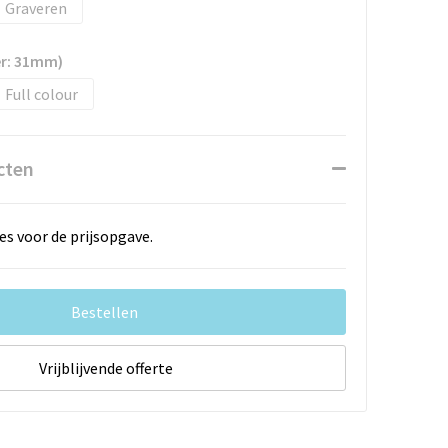
Graveren
er: 31mm)
Full colour
cten
es voor de prijsopgave.
Bestellen
Vrijblijvende offerte