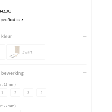
442101
specificaties
 kleur
Zwart
n bewerking
er: 25mm)
1
2
3
4
er: 27mm)