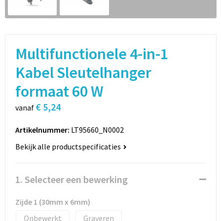
Sport
Rugzakken
Schrijfwaren
Sporttassen
Multifunctionele 4-in-1
Vrije tijd en Strand
Schoudertassen
Kabel Sleutelhanger
Spellen voor binnen en buiten
Boodschappentassen
formaat 60 W
Persoonlijke verzorging
Jute tassen
€ 5,24
vanaf
Katoenen draagtassen
Artikelnummer:
LT95660_N0002
Bekijk alle productspecificaties
Toilettassen
Heuptassen
1. Selecteer een bewerking
Reistassen
Zijde 1 (30mm x 6mm)
Onbewerkt
Graveren