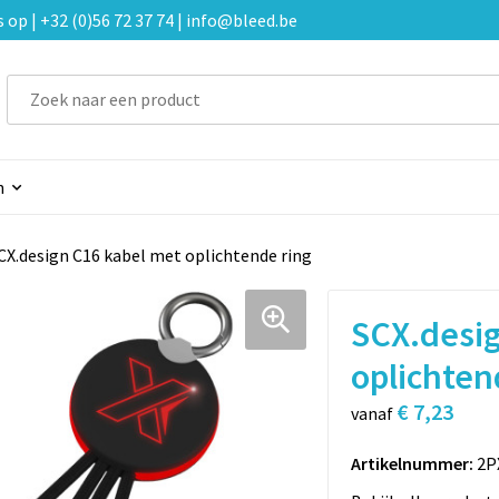
p | +32 (0)56 72 37 74 | info@bleed.be
n
CX.design C16 kabel met oplichtende ring
SCX.desig
oplichten
€ 7,23
vanaf
Artikelnummer:
2P