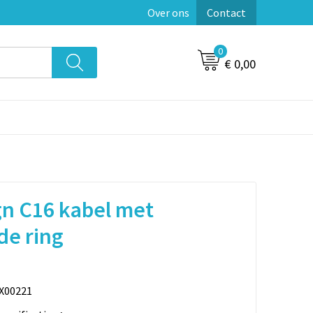
Over ons
Contact
0
€ 0,00
n C16 kabel met
de ring
X00221