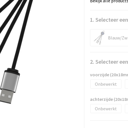
Bekijk alle product
1. Selecteer een
B
2. Selecteer ee
voorzijde (20x18m
Onbewerkt
achterzijde (20x1
Onbewerkt