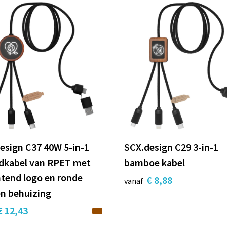
esign C37 40W 5-in-1
SCX.design C29 3-in-1
dkabel van RPET met
bamboe kabel
htend logo en ronde
€ 8,88
vanaf
n behuizing
€ 12,43