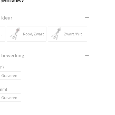
specificaties
 kleur
lauw/Zwart
Rood/Zwart
Zwart/Wit
n bewerking
m)
Graveren
8mm)
Graveren