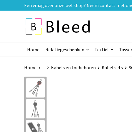
Een vraag over onze webshop? Neem contact met ons o
Home
Relatiegeschenken
Textiel
Tasse
Home
...
Kabels en toebehoren
Kabel sets
S