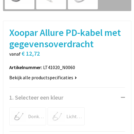
Sport
Rugzakken
Schrijfwaren
Sporttassen
Xoopar Allure PD-kabel met
Vrije tijd en Strand
Schoudertassen
gegevensoverdracht
Spellen voor binnen en buiten
Boodschappentassen
€ 12,72
vanaf
Persoonlijke verzorging
Jute tassen
Artikelnummer:
LT41020_N0060
Katoenen draagtassen
Bekijk alle productspecificaties
Toilettassen
1. Selecteer een kleur
Heuptassen
Donker Grijs
Licht Grijs
Reistassen