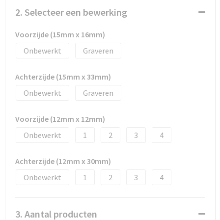
Documententassen
2. Selecteer een bewerking
Schoenentassen
Voorzijde (15mm x 16mm)
Tablettassen
Onbewerkt
Graveren
Goodiebags
Achterzijde (15mm x 33mm)
Onbewerkt
Graveren
Voorzijde (12mm x 12mm)
Onbewerkt
1
2
3
4
Achterzijde (12mm x 30mm)
Onbewerkt
1
2
3
4
3. Aantal producten