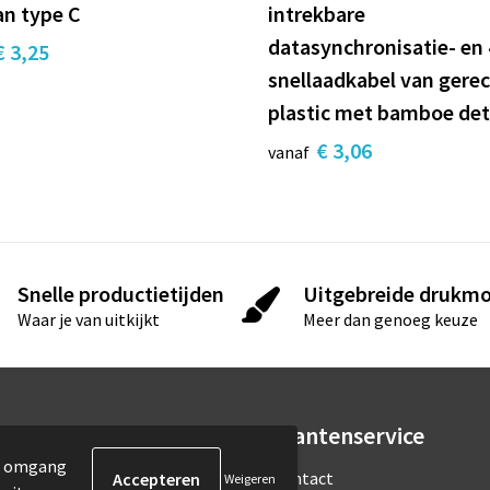
an type C
intrekbare
datasynchronisatie- en
€ 3,25
snellaadkabel van gere
plastic met bamboe det
€ 3,06
vanaf
Snelle productietijden
Uitgebreide drukmo
Waar je van uitkijkt
Meer dan genoeg keuze
rmatie
Klantenservice
de omgang
ons
Contact
Weigeren