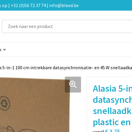
p | +32 (0)56 72 37 74 | info@bleed.be
n
a 5-in-1 100 cm intrekbare datasynchronisatie- en 45 W snellaadk
Alasia 5-
datasynch
snellaadk
plastic e
€ 3,75
vanaf