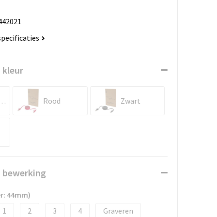
442021
specificaties
 kleur
ingsblauw
Rood
Zwart
n bewerking
er: 44mm)
1
2
3
4
Graveren