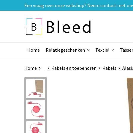
Een vraag over onze webshop? Neem contact met ons o
Home
Relatiegeschenken
Textiel
Tasse
Home
...
Kabels en toebehoren
Kabels
Alasi