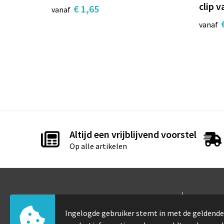
clip v
€ 1,65
vanaf
vanaf
Altijd een vrijblijvend voorstel
Op alle artikelen
Contact
Info
Ingelogde gebruiker stemt in met de gelden
Elfde-julistraat 105
Over 