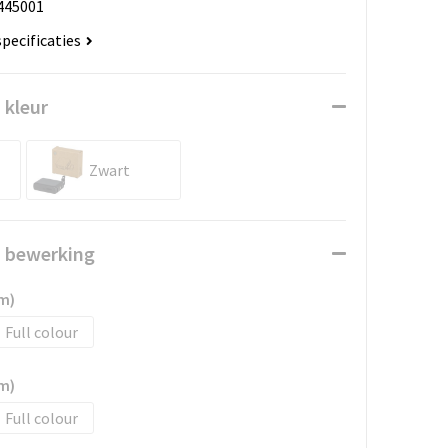
445001
specificaties
 kleur
Zwart
n bewerking
m)
Full colour
m)
Full colour