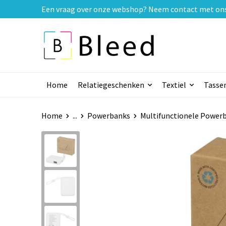
Een vraag over onze webshop? Neem contact met ons o
Home
Relatiegeschenken
Textiel
Tasse
Home
...
Powerbanks
Multifunctionele Power