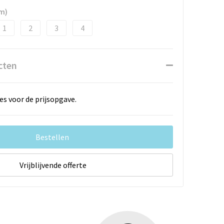
m)
1
2
3
4
cten
es voor de prijsopgave.
Bestellen
Vrijblijvende offerte