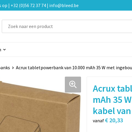
p | +32 (0)56 72 37 74 | info@bleed.be
n
banks
Acrux tabletpowerbank van 10.000 mAh 35 W met ingebouw
Acrux tab
mAh 35 W
kabel van
€ 20,33
vanaf