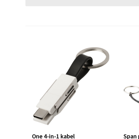
One 4-in-1 kabel
Span 