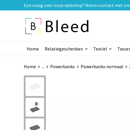
Een vraag over onze webshop? Neem contact met ons o
Home
Relatiegeschenken
Textiel
Tasse
Home
...
Powerbanks
Powerbanks normaal