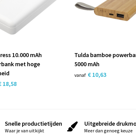
ess 10.000 mAh
Tulda bamboe powerba
rbank met hoge
5000 mAh
heid
€ 10,63
vanaf
€ 18,58
Snelle productietijden
Uitgebreide drukmo
Waar je van uitkijkt
Meer dan genoeg keuze