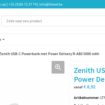
p | +32 (0)56 72 37 74 | info@bleed.be
n
Zenith USB-C Powerbank met Power Delivery R-ABS 5000 mAh
Zenith U
Power De
€ 8,92
vanaf
Artikelnummer:
LT