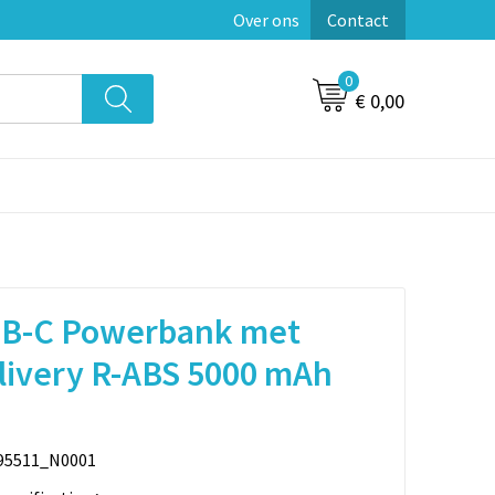
Over ons
Contact
0
€ 0,00
SB-C Powerbank met
livery R-ABS 5000 mAh
95511_N0001