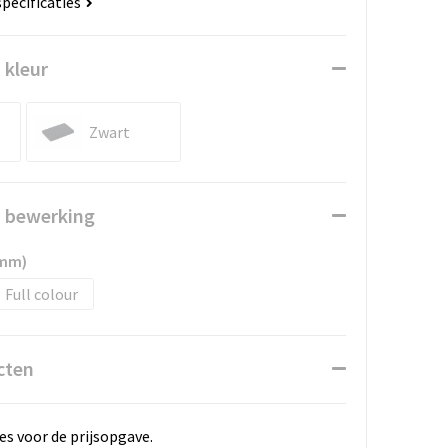
specificaties
 kleur
Zwart
n bewerking
0mm)
Full colour
cten
es voor de prijsopgave.