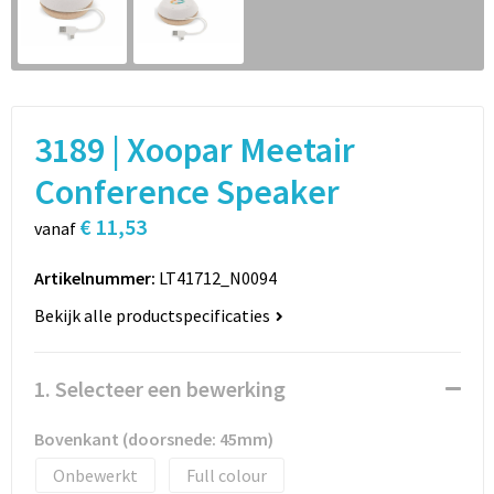
Sport
Rugzakken
Schrijfwaren
Sporttassen
Vrije tijd en Strand
Schoudertassen
3189 | Xoopar Meetair
Spellen voor binnen en buiten
Boodschappentassen
Conference Speaker
€ 11,53
Persoonlijke verzorging
Jute tassen
vanaf
Artikelnummer:
LT41712_N0094
Katoenen draagtassen
Bekijk alle productspecificaties
Toilettassen
1. Selecteer een bewerking
Heuptassen
Bovenkant (doorsnede: 45mm)
Reistassen
Onbewerkt
Full colour