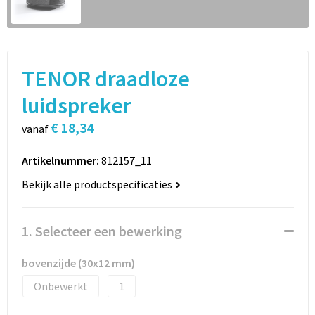
Sport
Rugzakken
Schrijfwaren
Sporttassen
TENOR draadloze
Vrije tijd en Strand
Schoudertassen
luidspreker
Spellen voor binnen en buiten
Boodschappentassen
€ 18,34
vanaf
Persoonlijke verzorging
Jute tassen
Artikelnummer:
812157_11
Katoenen draagtassen
Bekijk alle productspecificaties
Toilettassen
1. Selecteer een bewerking
Heuptassen
bovenzijde (30x12 mm)
Reistassen
Onbewerkt
1