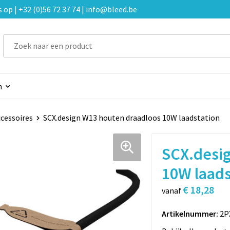
p | +32 (0)56 72 37 74 | info@bleed.be
n
cessoires
SCX.design W13 houten draadloos 10W laadstation
SCX.desi
10W laads
€ 18,28
vanaf
Artikelnummer:
2P