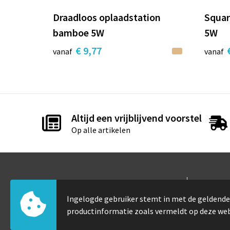
Draadloos oplaadstation
Squar
bamboe 5W
5W
€ 9,77
vanaf
vanaf
Altijd een vrijblijvend voorstel
Op alle artikelen
Contact
Info
Ingelogde gebruiker stemt in met de gelden
Elfde-julistraat 105
Over 
productinformatie zoals vermeldt op deze we
8530 Harelbeke
Veelg