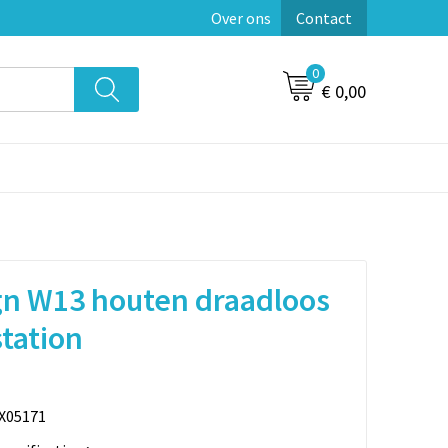
Over ons
Contact
0
€ 0,00
gn W13 houten draadloos
tation
X05171