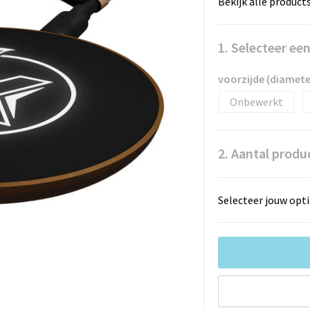
Bekijk alle product
1. Selecteer ee
voorzijde (diamet
Onbewerkt
2. Aantal produ
Selecteer jouw opti