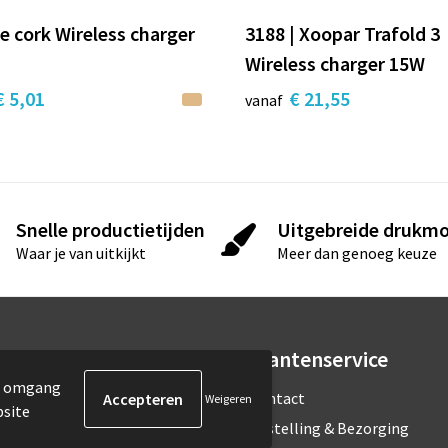
e cork Wireless charger
3188 | Xoopar Trafold 3
Wireless charger 15W
€ 5,01
€ 21,55
vanaf
Snelle productietijden
Uitgebreide drukmo
Waar je van uitkijkt
Meer dan genoeg keuze
rmatie
Klantenservice
de omgang
ons
Contact
Weigeren
bsite
estelde vragen
Bestelling & Bezorging