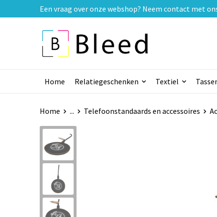
Een vraag over onze webshop? Neem contact met ons o
Home
Relatiegeschenken
Textiel
Tasse
Home
...
Telefoonstandaards en accessoires
Ac