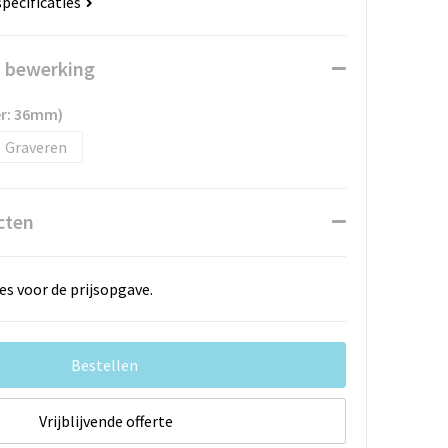
specificaties
n bewerking
er: 36mm)
Graveren
cten
es voor de prijsopgave.
Bestellen
Vrijblijvende offerte