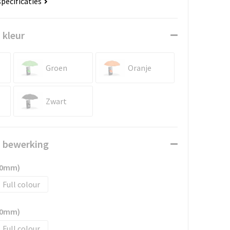
specificaties
 kleur
Groen
Oranje
Zwart
n bewerking
40mm)
Full colour
40mm)
Full colour