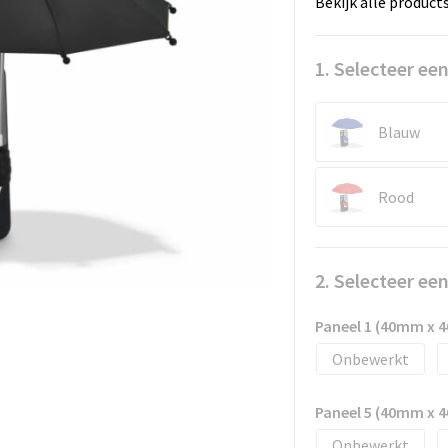
Bekijk alle product
1. Selecteer een
Blauw
Rood
2. Selecteer ee
Paneel 1 (40mm x 
Onbewerkt
Paneel 5 (40mm x 
Onbewerkt