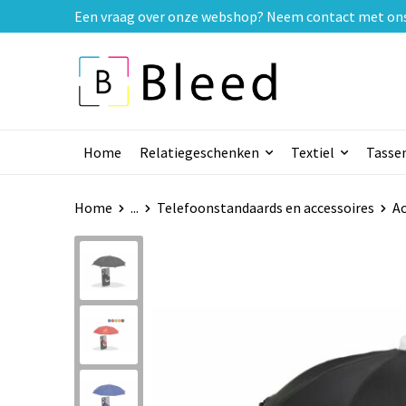
Een vraag over onze webshop? Neem contact met ons o
Home
Relatiegeschenken
Textiel
Tasse
Home
...
Telefoonstandaards en accessoires
Ac