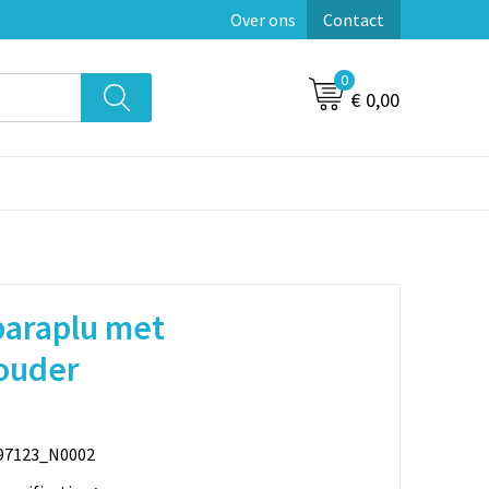
Over ons
Contact
0
€ 0,00
paraplu met
ouder
97123_N0002