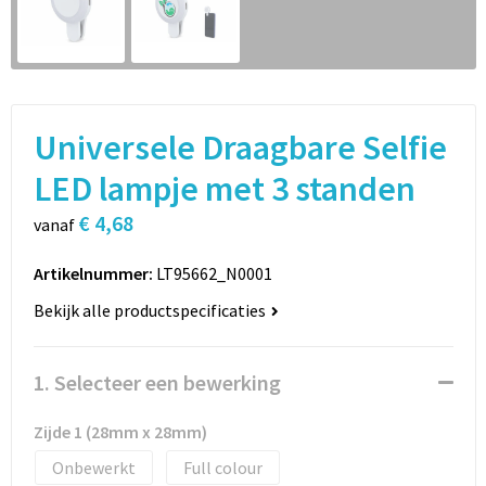
Sport
Rugzakken
Schrijfwaren
Sporttassen
Vrije tijd en Strand
Schoudertassen
Universele Draagbare Selfie
Spellen voor binnen en buiten
Boodschappentassen
LED lampje met 3 standen
€ 4,68
Persoonlijke verzorging
Jute tassen
vanaf
Artikelnummer:
LT95662_N0001
Katoenen draagtassen
Bekijk alle productspecificaties
Toilettassen
1. Selecteer een bewerking
Heuptassen
Zijde 1 (28mm x 28mm)
Reistassen
Onbewerkt
Full colour