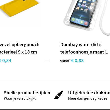
vezel opbergpouch
Dombay waterdicht
cterieel 9 x 18 cm
telefoonhoesje maat L
€ 0,84
€ 0,83
vanaf
Snelle productietijden
Uitgebreide drukmo
Waar je van uitkijkt
Meer dan genoeg keuze