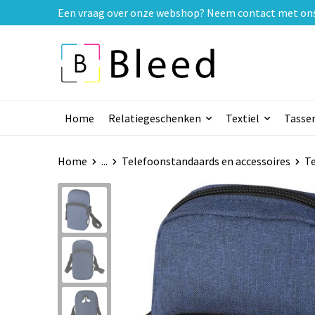
Een vraag over onze webshop? Neem contact met ons o
Home
Relatiegeschenken
Textiel
Tasse
Home
...
Telefoonstandaards en accessoires
T