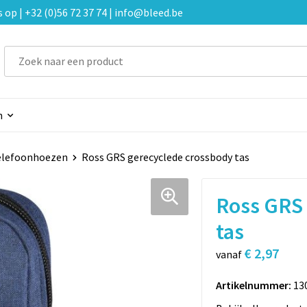
p | +32 (0)56 72 37 74 | info@bleed.be
n
elefoonhoezen
Ross GRS gerecyclede crossbody tas
Ross GRS 
tas
€ 2,97
vanaf
Artikelnummer:
13