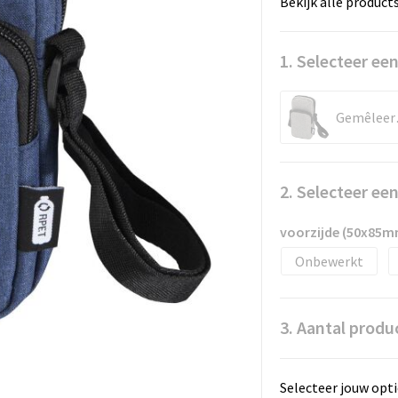
Bekijk alle product
1. Selecteer een
Gem
2. Selecteer ee
voorzijde (50x85m
Onbewerkt
3. Aantal produ
Selecteer jouw opti