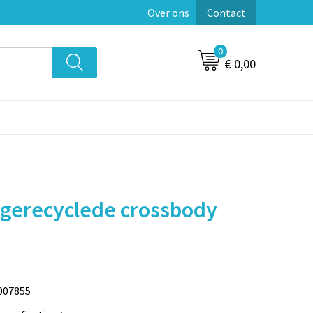
Over ons
Contact
0
€ 0,00
gerecyclede crossbody
007855