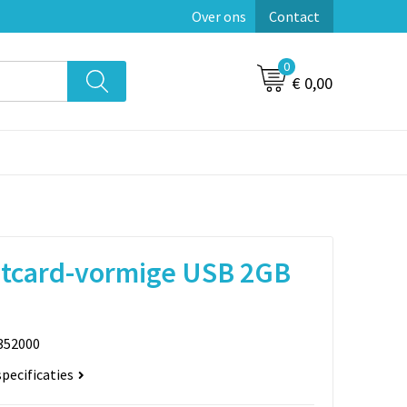
Over ons
Contact
0
€ 0,00
itcard-vormige USB 2GB
352000
specificaties