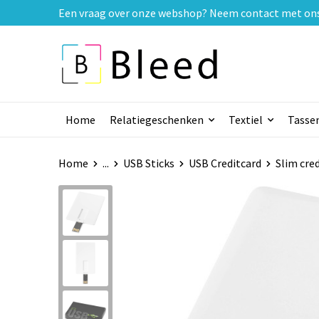
Een vraag over onze webshop? Neem contact met ons o
Home
Relatiegeschenken
Textiel
Tasse
Home
...
USB Sticks
USB Creditcard
Slim cre