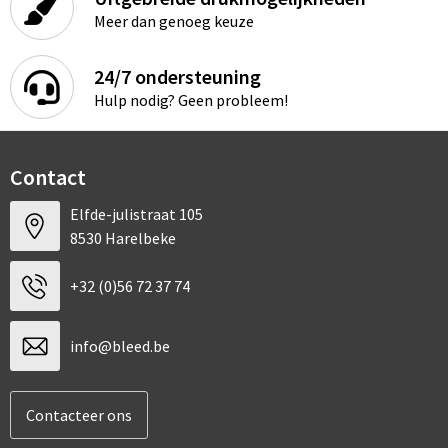
Sport
Rugzakken
Meer dan genoeg keuze
Schrijfwaren
Sporttassen
24/7 ondersteuning
Hulp nodig? Geen probleem!
Vrije tijd en Strand
Schoudertassen
Spellen voor binnen en buiten
Boodschappentassen
Contact
Persoonlijke verzorging
Jute tassen
Elfde-julistraat 105
8530 Harelbeke
Katoenen draagtassen
+32 (0)56 72 37 74
Toilettassen
info@bleed.be
Heuptassen
Reistassen
Contacteer ons