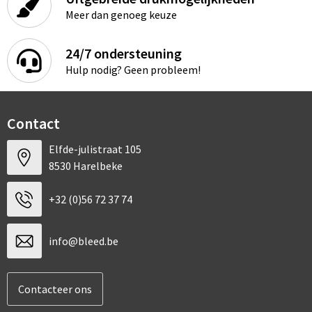
Sport
Rugzakken
Meer dan genoeg keuze
Schrijfwaren
Sporttassen
24/7 ondersteuning
Hulp nodig? Geen probleem!
Vrije tijd en Strand
Schoudertassen
Spellen voor binnen en buiten
Boodschappentassen
Contact
Persoonlijke verzorging
Jute tassen
Elfde-julistraat 105
8530 Harelbeke
Katoenen draagtassen
+32 (0)56 72 37 74
Toilettassen
info@bleed.be
Heuptassen
Reistassen
Contacteer ons