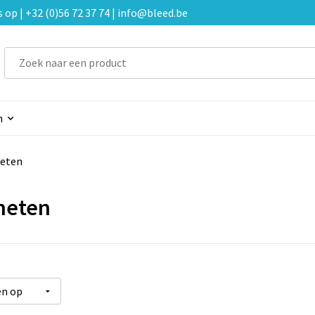
p | +32 (0)56 72 37 74 | info@bleed.be
n
eten
neten