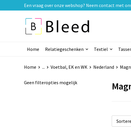
Een vraag over onze webshop? Neem contact met ons o
Home
Relatiegeschenken
Textiel
Tasse
Home
...
Voetbal, EK en WK
Nederland
Magn
Geen filteropties mogelijk
Mag