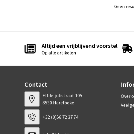
Geen resu
Altijd een vrijblijvend voorstel
Op alle artikelen
Contact
Info
Elfde-julistraat 105
Over 
8530 Harelbeke
Veelg
+32 (0)56 72 37 74