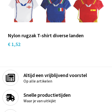
Sport
Rugzakken
Schrijfwaren
Sporttassen
Vrije tijd en Strand
Schoudertassen
Nylon rugzak T-shirt diverse landen
Spellen voor binnen en buiten
Boodschappentassen
€ 1,52
Persoonlijke verzorging
Jute tassen
Katoenen draagtassen
Altijd een vrijblijvend voorstel
Toilettassen
Op alle artikelen
Heuptassen
Snelle productietijden
Reistassen
Waar je van uitkijkt