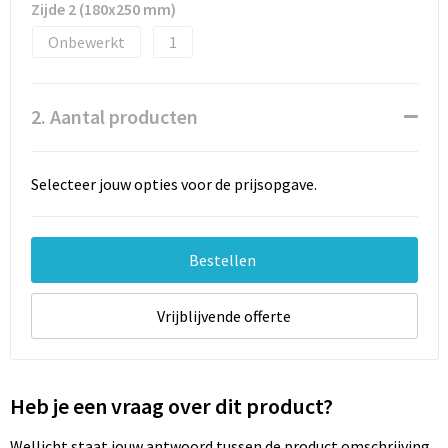
Documententassen
Zijde 2 (180x250 mm)
Onbewerkt
1
Schoenentassen
Tablettassen
2. Aantal producten
Goodiebags
Selecteer jouw opties voor de prijsopgave.
Bestellen
Vrijblijvende offerte
Heb je een vraag over dit product?
Wellicht staat jouw antwoord tussen de product omschrijving