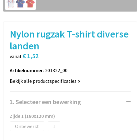
Sport
Rugzakken
Schrijfwaren
Sporttassen
Nylon rugzak T-shirt diverse
Vrije tijd en Strand
Schoudertassen
landen
Spellen voor binnen en buiten
Boodschappentassen
€ 1,52
vanaf
Persoonlijke verzorging
Jute tassen
Artikelnummer:
201322_00
Katoenen draagtassen
Bekijk alle productspecificaties
Toilettassen
1. Selecteer een bewerking
Heuptassen
Zijde 1 (180x120 mm)
Reistassen
Onbewerkt
1