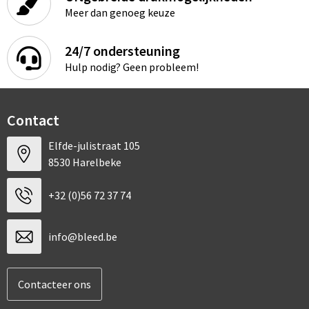
Sport
Rugzakken
Meer dan genoeg keuze
Schrijfwaren
Sporttassen
24/7 ondersteuning
Hulp nodig? Geen probleem!
Vrije tijd en Strand
Schoudertassen
Spellen voor binnen en buiten
Boodschappentassen
Contact
Persoonlijke verzorging
Jute tassen
Elfde-julistraat 105
8530 Harelbeke
Katoenen draagtassen
+32 (0)56 72 37 74
Toilettassen
info@bleed.be
Heuptassen
Reistassen
Contacteer ons