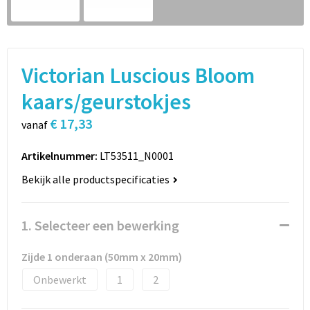
Sport
Rugzakken
Schrijfwaren
Sporttassen
Victorian Luscious Bloom
Vrije tijd en Strand
Schoudertassen
kaars/geurstokjes
Spellen voor binnen en buiten
Boodschappentassen
€ 17,33
vanaf
Persoonlijke verzorging
Jute tassen
Artikelnummer:
LT53511_N0001
Katoenen draagtassen
Bekijk alle productspecificaties
Toilettassen
1. Selecteer een bewerking
Heuptassen
Zijde 1 onderaan (50mm x 20mm)
Reistassen
Onbewerkt
1
2