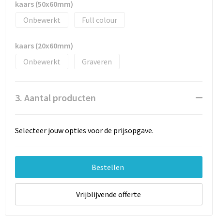
Documententassen
kaars (50x60mm)
Onbewerkt
Full colour
Schoenentassen
kaars (20x60mm)
Tablettassen
Onbewerkt
Graveren
Goodiebags
3. Aantal producten
Selecteer jouw opties voor de prijsopgave.
Bestellen
Vrijblijvende offerte