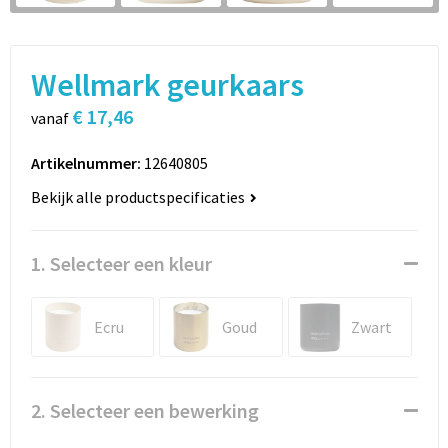
Sport
Rugzakken
Schrijfwaren
Sporttassen
Wellmark geurkaars
Vrije tijd en Strand
Schoudertassen
€ 17,46
vanaf
Spellen voor binnen en buiten
Boodschappentassen
Artikelnummer:
12640805
Bekijk alle productspecificaties
Persoonlijke verzorging
Jute tassen
Katoenen draagtassen
1. Selecteer een kleur
Toilettassen
Ecru
Goud
Zwart
Heuptassen
Reistassen
2. Selecteer een bewerking