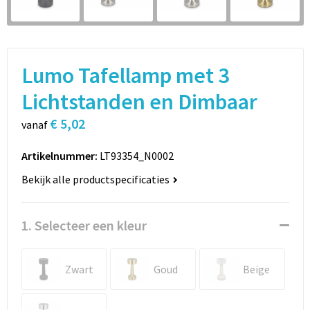
Sport
Rugzakken
Schrijfwaren
Sporttassen
Lumo Tafellamp met 3
Vrije tijd en Strand
Schoudertassen
Lichtstanden en Dimbaar
Spellen voor binnen en buiten
Boodschappentassen
€ 5,02
vanaf
Persoonlijke verzorging
Jute tassen
Artikelnummer:
LT93354_N0002
Katoenen draagtassen
Bekijk alle productspecificaties
Toilettassen
1. Selecteer een kleur
Heuptassen
Zwart
Goud
Beige
Reistassen