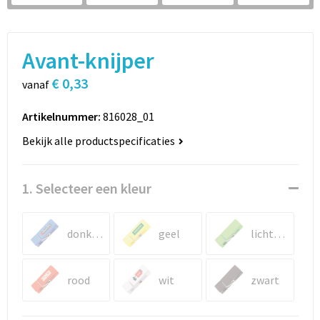
Sport
Rugzakken
Schrijfwaren
Sporttassen
Avant-knijper
Vrije tijd en Strand
Schoudertassen
€ 0,33
vanaf
Spellen voor binnen en buiten
Boodschappentassen
Artikelnummer:
816028_01
Bekijk alle productspecificaties
Persoonlijke verzorging
Jute tassen
Katoenen draagtassen
1. Selecteer een kleur
Toilettassen
donkerblauw
geel
lichtgroen
Heuptassen
rood
wit
zwart
Reistassen