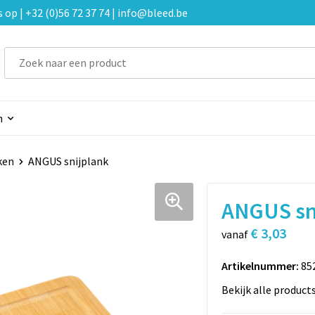
p | +32 (0)56 72 37 74 | info@bleed.be
n
ken
ANGUS snijplank
ANGUS sn
€ 3,03
vanaf
Artikelnummer:
85
Bekijk alle product