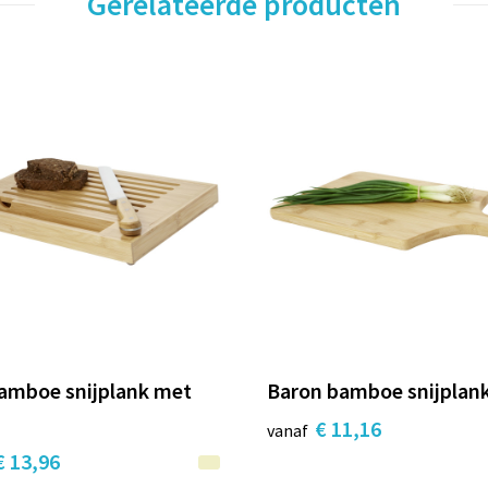
Gerelateerde producten
amboe snijplank met
Baron bamboe snijplan
€ 11,16
vanaf
€ 13,96