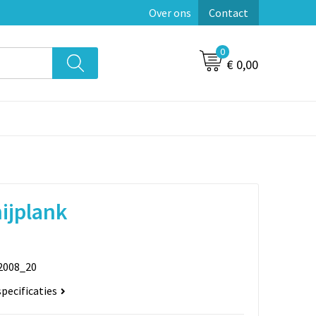
Over ons
Contact
0
€ 0,00
ijplank
2008_20
specificaties