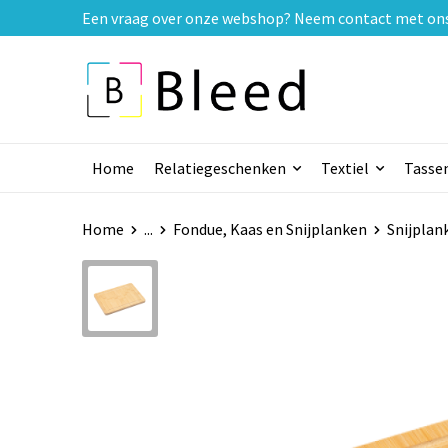
Een vraag over onze webshop? Neem contact met ons o
Home
Relatiegeschenken
Textiel
Tasse
Home
...
Fondue, Kaas en Snijplanken
Snijplan