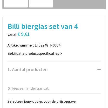
Sport
Rugzakken
Schrijfwaren
Sporttassen
Billi bierglas set van 4
Vrije tijd en Strand
Schoudertassen
€ 9,61
vanaf
Spellen voor binnen en buiten
Boodschappentassen
Artikelnummer:
LT52248_N0004
Persoonlijke verzorging
Jute tassen
Bekijk alle productspecificaties
Katoenen draagtassen
1. Aantal producten
Toilettassen
Heuptassen
Of kies een ander aantal:
Reistassen
Selecteer jouw opties voor de prijsopgave.