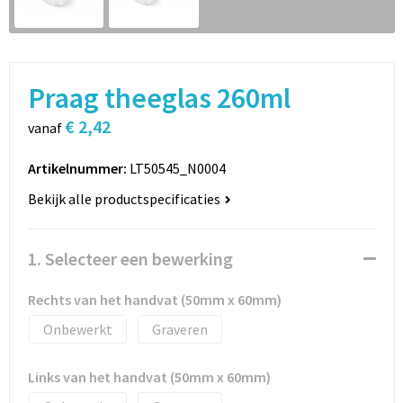
Sport
Rugzakken
Schrijfwaren
Sporttassen
Praag theeglas 260ml
Vrije tijd en Strand
Schoudertassen
€ 2,42
vanaf
Spellen voor binnen en buiten
Boodschappentassen
Artikelnummer:
LT50545_N0004
Persoonlijke verzorging
Jute tassen
Bekijk alle productspecificaties
Katoenen draagtassen
1. Selecteer een bewerking
Toilettassen
Rechts van het handvat (50mm x 60mm)
Heuptassen
Onbewerkt
Graveren
Reistassen
Links van het handvat (50mm x 60mm)