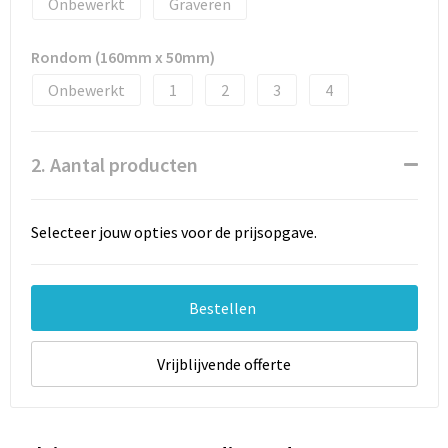
Documententassen
Onbewerkt
Graveren
Schoenentassen
Rondom (160mm x 50mm)
Onbewerkt
1
2
3
4
Tablettassen
Goodiebags
2. Aantal producten
Selecteer jouw opties voor de prijsopgave.
Bestellen
Vrijblijvende offerte