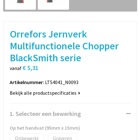
Sport
Rugzakken
Schrijfwaren
Sporttassen
Orrefors Jernverk
Vrije tijd en Strand
Schoudertassen
Multifunctionele Chopper
Spellen voor binnen en buiten
Boodschappentassen
BlackSmith serie
Persoonlijke verzorging
Jute tassen
€ 5,31
vanaf
Katoenen draagtassen
Artikelnummer:
LT54041_N0093
Bekijk alle productspecificaties
Toilettassen
Heuptassen
1. Selecteer een bewerking
Reistassen
Op het handvat (95mm x 15mm)
Onbewerkt
Graveren