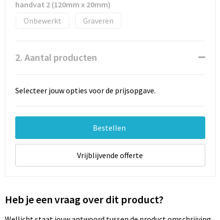
Documententassen
handvat 2 (120mm x 20mm)
Onbewerkt
Graveren
Schoenentassen
Tablettassen
2. Aantal producten
Goodiebags
Selecteer jouw opties voor de prijsopgave.
Bestellen
Vrijblijvende offerte
Heb je een vraag over dit product?
Wellicht staat jouw antwoord tussen de product omschrijving