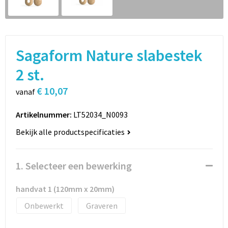
Sport
Rugzakken
Schrijfwaren
Sporttassen
Sagaform Nature slabestek
Vrije tijd en Strand
Schoudertassen
2 st.
Spellen voor binnen en buiten
Boodschappentassen
€ 10,07
vanaf
Persoonlijke verzorging
Jute tassen
Artikelnummer:
LT52034_N0093
Katoenen draagtassen
Bekijk alle productspecificaties
Toilettassen
1. Selecteer een bewerking
Heuptassen
handvat 1 (120mm x 20mm)
Reistassen
Onbewerkt
Graveren