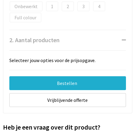
Documententassen
Onbewerkt
1
2
3
4
Schoenentassen
Full colour
Tablettassen
2. Aantal producten
Goodiebags
Selecteer jouw opties voor de prijsopgave.
Bestellen
Vrijblijvende offerte
Heb je een vraag over dit product?