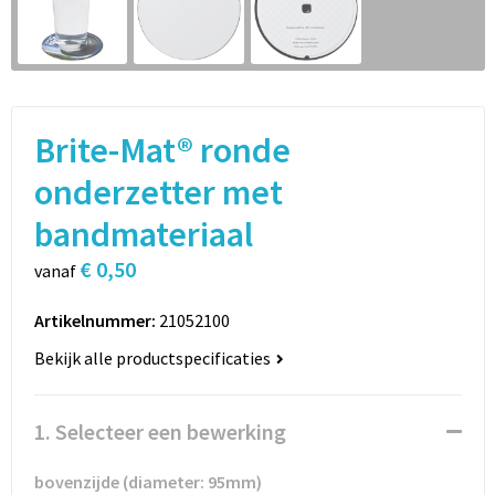
Sport
Rugzakken
Schrijfwaren
Sporttassen
Vrije tijd en Strand
Schoudertassen
Brite-Mat® ronde
Spellen voor binnen en buiten
Boodschappentassen
onderzetter met
bandmateriaal
Persoonlijke verzorging
Jute tassen
€ 0,50
vanaf
Katoenen draagtassen
Artikelnummer:
21052100
Toilettassen
Bekijk alle productspecificaties
Heuptassen
1. Selecteer een bewerking
Reistassen
bovenzijde (diameter: 95mm)