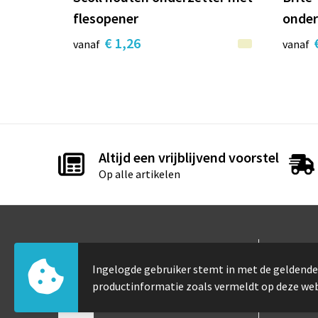
flesopener
onder
€ 1,26
vanaf
vanaf
Altijd een vrijblijvend voorstel
Op alle artikelen
Contact
Info
Ingelogde gebruiker stemt in met de gelden
Elfde-julistraat 105
Over 
productinformatie zoals vermeldt op deze we
8530 Harelbeke
Veelg