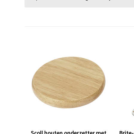
Scoll houten onderzetter met
Brite