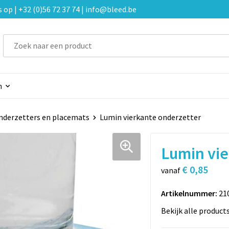
p | +32 (0)56 72 37 74 | info@bleed.be
n
nderzetters en placemats
Lumin vierkante onderzetter
Lumin vie
€ 0,85
vanaf
Artikelnummer:
21
Bekijk alle product