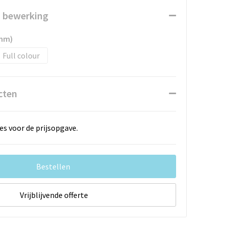
n bewerking
5mm)
Full colour
cten
es voor de prijsopgave.
Bestellen
Vrijblijvende offerte