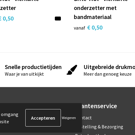
zetter
onderzetter met
bandmateriaal
€ 0,50
€ 0,50
vanaf
Snelle productietijden
Uitgebreide drukmo
Waar je van uitkijkt
Meer dan genoeg keuze
rmatie
Klantenservice
de omgang
ons
Contact
Weigeren
bsite
estelde vragen
Bestelling & Bezorging