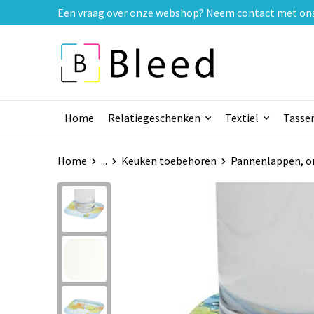
Een vraag over onze webshop? Neem contact met ons o
Home
Relatiegeschenken
Textiel
Tasse
Home
...
Keuken toebehoren
Pannenlappen, o