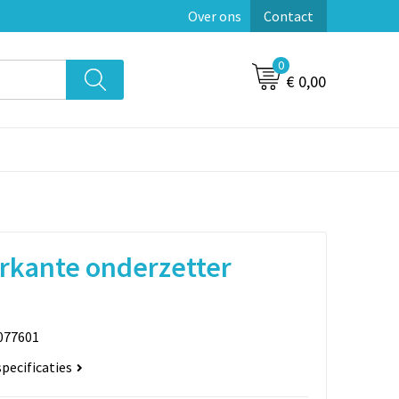
Over ons
Contact
0
€ 0,00
rkante onderzetter
077601
specificaties