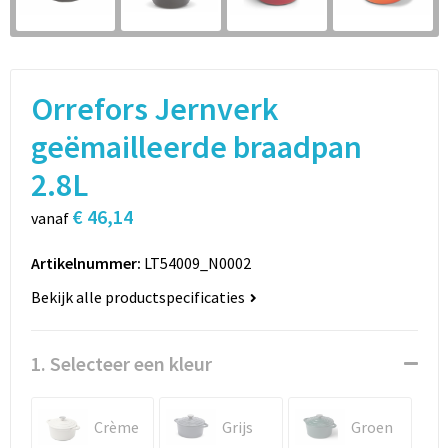
Sport
Rugzakken
Schrijfwaren
Sporttassen
Orrefors Jernverk
Vrije tijd en Strand
Schoudertassen
geëmailleerde braadpan
Spellen voor binnen en buiten
Boodschappentassen
2.8L
Persoonlijke verzorging
Jute tassen
€ 46,14
vanaf
Katoenen draagtassen
Artikelnummer:
LT54009_N0002
Bekijk alle productspecificaties
Toilettassen
Heuptassen
1. Selecteer een kleur
Reistassen
Crème
Grijs
Groen