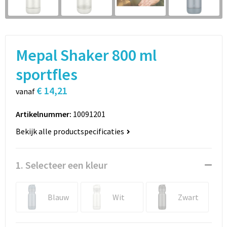
Sport
Rugzakken
Schrijfwaren
Sporttassen
Mepal Shaker 800 ml
Vrije tijd en Strand
Schoudertassen
sportfles
Spellen voor binnen en buiten
Boodschappentassen
€ 14,21
vanaf
Persoonlijke verzorging
Jute tassen
Artikelnummer:
10091201
Katoenen draagtassen
Bekijk alle productspecificaties
Toilettassen
1. Selecteer een kleur
Heuptassen
Blauw
Wit
Zwart
Reistassen