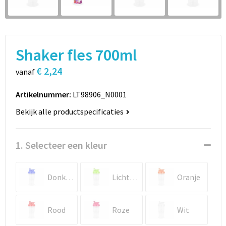
Sport
Rugzakken
Schrijfwaren
Sporttassen
Shaker fles 700ml
Vrije tijd en Strand
Schoudertassen
€ 2,24
vanaf
Spellen voor binnen en buiten
Boodschappentassen
Artikelnummer:
LT98906_N0001
Persoonlijke verzorging
Jute tassen
Bekijk alle productspecificaties
Katoenen draagtassen
1. Selecteer een kleur
Toilettassen
Donkerblauw
Lichtgroen
Oranje
Heuptassen
Reistassen
Rood
Roze
Wit