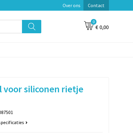
Over ons
Contact
0
€ 0,00
 voor siliconen rietje
087501
specificaties