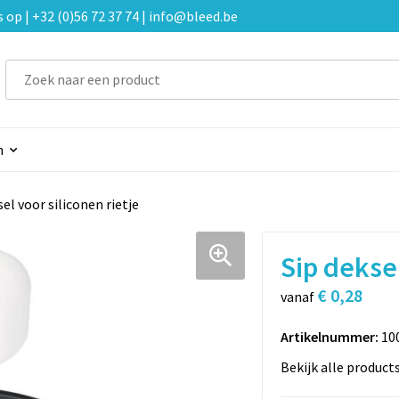
p | +32 (0)56 72 37 74 | info@bleed.be
n
sel voor siliconen rietje
Sip deksel
€ 0,28
vanaf
Artikelnummer:
10
Bekijk alle product