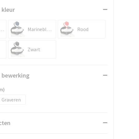
 kleur
ingsblauw
Marineblauw
Rood
Zwart
n bewerking
m)
Graveren
cten