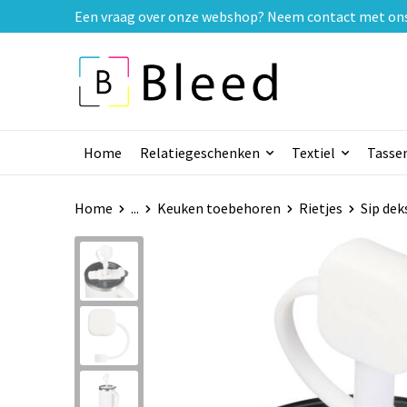
Een vraag over onze webshop? Neem contact met ons o
Home
Relatiegeschenken
Textiel
Tasse
Home
...
Keuken toebehoren
Rietjes
Sip dek