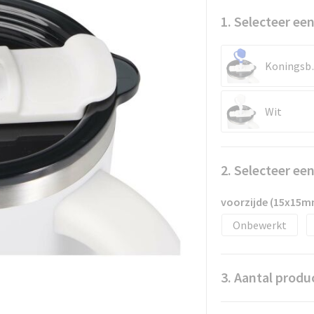
1. Selecteer een
Kon
Wit
2. Selecteer ee
voorzijde (15x15m
Onbewerkt
3. Aantal produ