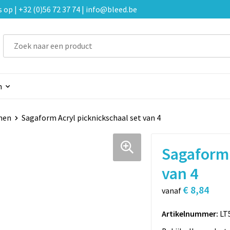
p | +32 (0)56 72 37 74 | info@bleed.be
n
men
Sagaform Acryl picknickschaal set van 4
Sagaform 
van 4
€ 8,84
vanaf
Artikelnummer:
LT