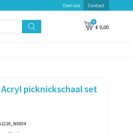
Over ons
Contact
0
€ 0,00
Acryl picknickschaal set
52120_N0004