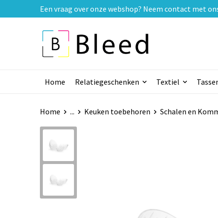
Een vraag over onze webshop? Neem contact met ons o
Home
Relatiegeschenken
Textiel
Tasse
Home
...
Keuken toebehoren
Schalen en Kom